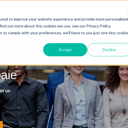
PROJET PAIE OU GTA
OFFRES
RECRUTEM
used to improve your website experience and provide more personalize
find out more about the cookies we use, see our Privacy Policy.
r to comply with your preferences, we'll have to use just one tiny cookie
ojets GTA &
Accept
Decline
A & Services
paie
tit un