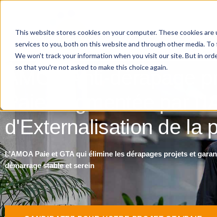
This website stores cookies on your computer. These cookies are 
services to you, both on this website and through other media. To 
We won't track your information when you visit our site. But in orde
so that you're not asked to make this choice again.
AMOA Anti-dérapage pr
Paie Augmentée par l'I
d'Externalisation de la 
L’AMOA Paie et GTA qui élimine les dérapages projets et garan
démarrage stable et serein