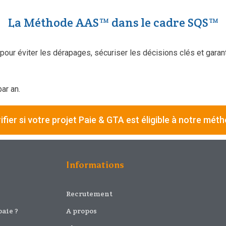
La Méthode AAS™ dans le cadre SQS™
ur éviter les dérapages, sécuriser les décisions clés et garan
ar an.
ifier si votre projet Paie & GTA est éligible à notre mét
Informations
Recrutement
paie ?
A propos